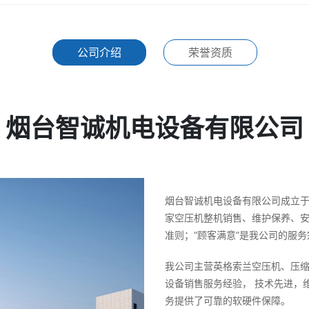
公司介绍
荣誉资质
微信号：
烟台智诚机电设备有限公司
点击复制微信号
烟台智诚机电设备有限公司成立于2
家空压机整机销售、维护保养、安装
准则；“顾客满意”是我公司的服务
我公司主营英格索兰空压机、压
设备销售服务经验， 技术先进，
务提供了可靠的软硬件保障。