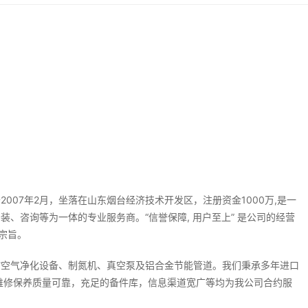
007年2月，坐落在山东烟台经济技术开发区，注册资金1000万,是一
、咨询等为一体的专业服务商。“信誉保障, 用户至上” 是公司的经营
宗旨。
缩空气净化设备、制氮机、真空泵及铝合金节能管道。我们秉承多年进口
维修保养质量可靠，充足的备件库，信息渠道宽广等均为我公司合约服