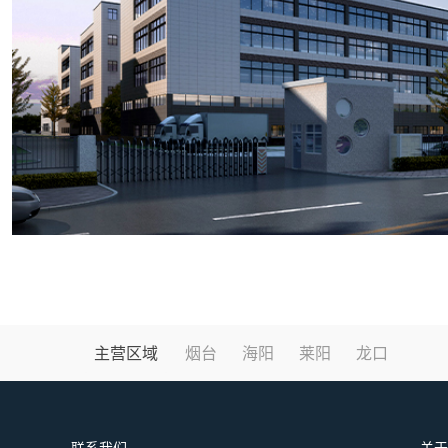
主营区域
烟台
海阳
莱阳
龙口
关于